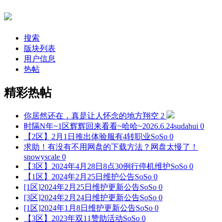
搜索
版块列表
用户信息
热帖
精彩热帖
你居然还在，真是让人怀念的地方
翔空
2
时隔N年~1区辉辉回来看看~哈哈~2026.6.24
sudahui
0
【2区】2月1日推出体验服有4转职业
SoSo
0
求助！有没有不用网盘的下载方法？网盘太慢了！
snowyscale
0
【3区】2024年4月28日8点30例行停机维护
SoSo
0
【1区】2024年2月25日维护公告
SoSo
0
[1区]2024年2月25日维护更新公告
SoSo
0
[3区]2024年2月24日维护更新公告
SoSo
0
[1区]2024年1月8日维护更新公告
SoSo
0
【3区】2023年双11赞助活动
SoSo
0