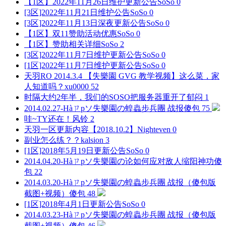
【1区】2022年11月26日维护更新公告
SoSo
0
[3区]2022年11月21日维护公告
SoSo
0
[3区]2022年11月13日深夜更新公告
SoSo
0
【1区】双11赞助活动优惠
SoSo
0
【1区】赞助相关详细
SoSo
2
[3区]2022年11月7日维护更新公告
SoSo
0
[1区]2022年11月7日维护更新公告
SoSo
0
天羽RO 2014.3.4 【失樂園 GVG 教学视频】这么菜，家
人知道吗？
xu0000
52
时隔大约2年半，我们的SOSO把服务器重开了
郁闷
1
2014.02.27-Нàㄗpソ失樂園の蝗蟲步兵團 战报
傻包
75
哇~TY还在！
风铃
2
天羽一区更新内容【2018.10.2】
Nighteven
0
副业怎么练？？
kalsion
3
[1区]2018年5月19日更新公告
SoSo
0
2014.04.20-Нàㄗpソ失樂園の论如何应对敌人缩阳神功
傻
包
22
2014.03.20-Нàㄗpソ失樂園の蝗蟲步兵團 战报（傻包版
截图+视频）
傻包
48
[1区]2018年4月1日更新公告
SoSo
0
2014.03.23-Нàㄗpソ失樂園の蝗蟲步兵團 战报（傻包版
截图+视频）
傻包
46