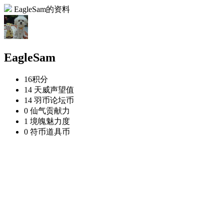
EagleSam的资料
EagleSam
16
积分
14 天威
声望值
14 羽币
论坛币
0 仙气
贡献力
1 境魄
魅力度
0 符币
道具币