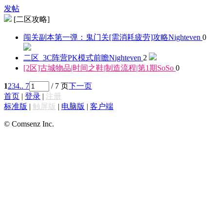
发帖
[二区攻略]
闯关副本第一弹：鬼门关[需消耗疲劳]攻略
Nighteven
0
二区_3C阵营PK模式前瞻
Nighteven
2
[2区]古城物品|时间之鞋|制造流程|第1期
SoSo
0
1
2
3
4
.. 7
/ 7 页
下一页
首页
|
登录
|
注册
标准版
|
触屏版
|
电脑版
|
客户端
© Comsenz Inc.